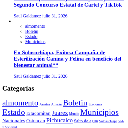
Segundo Concurso Estatal de Cartel y TikTok
Saul Galdamez
julio 31, 2026
almomento
Boletin
Estado
Municipios
En Solosuchiapa, Exitosa Campaña de
Esterilización Canina y Felina en beneficio del
bienestar animal**
Saul Galdamez
julio 31, 2026
Categorías
Boletin
almomento
Amatan
Amatán
Economía
Estado
Municipios
Juarez
Ixtacomitan
Mundo
Pichucalco
Nacionales
Ostuacan
Salto de agua
Solosuchiapa
Vida
y Sociedad