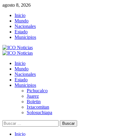
Saltar
agosto 8, 2026
al
Inicio
contenido
Mundo
Nacionales
Estado
Municipios
Menú
primario
Inicio
Mundo
Nacionales
Estado
Municipios
Pichucalco
Juarez
Boletin
Ixtacomitan
Solosuchiapa
Buscar:
Inicio