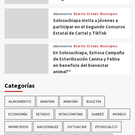
almomento
Boletin
Estado
Municipios
Solosuchiapa invita a jóvenes a
participar en el Segundo Concurso
Estatal de Cartel y TikTok
almomento
Boletin
Estado
Municipios
En Solosuchiapa, Exitosa Campaña
de Esterilización Canina y Felina
en beneficio del bienestar
animal**
Categorías
ALMOMENTO
AMATAN
AMATÁN
BOLETIN
ECONOMÍA
ESTADO
IXTACOMITAN
JUAREZ
MUNDO
MUNICIPIOS
NACIONALES
OSTUACAN
PICHUCALCO