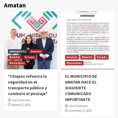
Amatan
almomento
Amatan
Boletin
Estado
Amatan
Boletin
Estado
Municipios
Municipios
*Chiapas refuerza la
EL MUNICIPIO DE
seguridad en el
AMATAN HACE EL
transporte público y
SIGUIENTE
combate el pirataje*
COMUNICADO
IMPORTANTE
Saul Galdamez
febrero 12, 2025
Saul Galdamez
noviembre 12, 2024