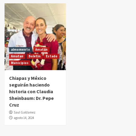
almomento
Amatán
Amatan
Boletin
Estado
Municipios
Chiapas y México
seguirán haciendo
historia con Claudia
Sheinbaum: Dr. Pepe
Cruz
Saul Galdamez
agosto 14, 2024