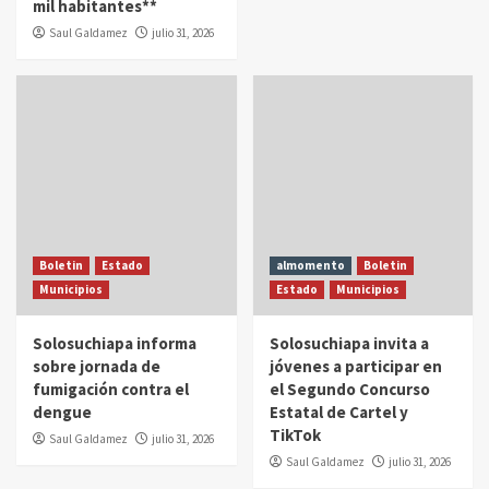
mil habitantes**
Saul Galdamez
julio 31, 2026
Boletin
Estado
almomento
Boletin
Municipios
Estado
Municipios
Solosuchiapa informa
Solosuchiapa invita a
sobre jornada de
jóvenes a participar en
fumigación contra el
el Segundo Concurso
dengue
Estatal de Cartel y
TikTok
Saul Galdamez
julio 31, 2026
Saul Galdamez
julio 31, 2026