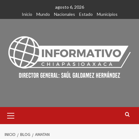
Saltar
agosto 6, 2026
al
Inicio
Mundo
Nacionales
Estado
Municipios
contenido
Menú
primario
INICIO
BLOG
AMATAN